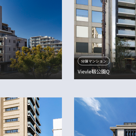
分譲マンション
Vievle靱公園Q