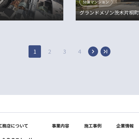
分譲マンション
グランドメゾン茨木片桐町
1
2
3
4
工務店について
事業内容
施工事例
企業情報