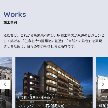
Works
施工事例
私たちは、これからも未来へ向け、昭和工務店が永遠のビジョンと
して掲げる
「生命を持つ建築物の創造」「自然との融合」を実現
させるために、日々の努力を惜しまぬ所存です。
戸建・注文住宅
店舗
威風堂々の家
株式