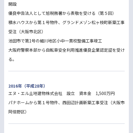
開設
優良申告法人として旭税務署から表敬を受ける（第５回）
積水ハウスから第１号物件、グランドメゾン松ヶ枝町新築工事
受注（大阪市北区）
池田市で第1号の細川地区小中一貫校整備工事竣工
大阪府警察本部から自転車安全利用推進優良企業認定証を受け
る。
2016年（平成28年）
エヌ・エル土地建物株式会社 設立 資本金 1,500万円
パナホームから第１号物件、西田辺計画新築工事受注（大阪市
阿倍野区）