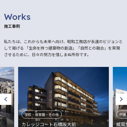
Works
施工事例
私たちは、これからも未来へ向け、昭和工務店が永遠のビジョンと
して掲げる
「生命を持つ建築物の創造」「自然との融合」を実現
させるために、日々の努力を惜しまぬ所存です。
戸建・注文住宅
店舗
威風堂々の家
株式